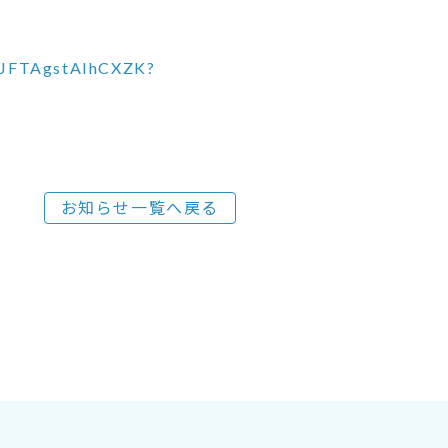
。
45JFTAgstAIhCXZK?
お知らせ一覧へ戻る