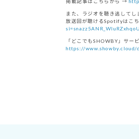
掲載記事はこちらから →
htt
また、ラジオを聴き逃してしま
放送回が聴けるSpotifyはこ
si=snazz5ANR_WIuRZxhqo
「どこでもSHOWBY」サー
https://www.showby.cloud/d